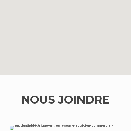
NOUS JOINDRE
NOUS JOINDRE
814, boulevard Industriel,
Granby (Québec) J2J 1A4